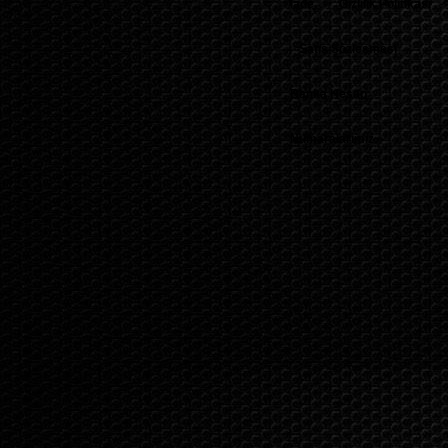
İade
Gizlilik Politikası
-
-
Satış Sözleşmesi
-
Banka Hesap
Numaralarımız