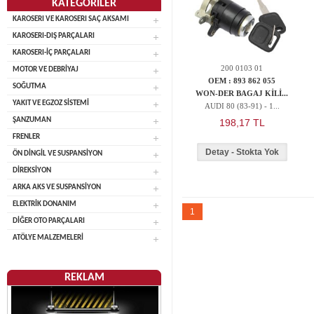
KATEGORİLER
KAROSERI VE KAROSERI SAÇ AKSAMI
KAROSERI-DIŞ PARÇALARI
KAROSERI-İÇ PARÇALARI
200 0103 01
MOTOR VE DEBRİYAJ
OEM : 893 862 055
SOĞUTMA
WON-DER BAGAJ KİLİ...
YAKIT VE EGZOZ SİSTEMİ
AUDI 80 (83-91) - 1...
ŞANZUMAN
198,17 TL
FRENLER
Detay - Stokta Yok
ÖN DİNGİL VE SUSPANSİYON
DİREKSİYON
ARKA AKS VE SUSPANSİYON
ELEKTRİK DONANIM
1
DİĞER OTO PARÇALARI
ATÖLYE MALZEMELERİ
REKLAM