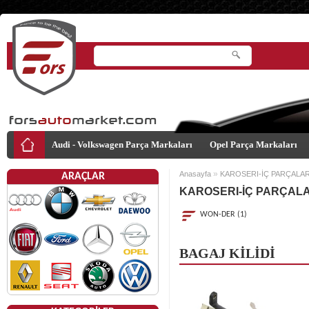
Audi - Volkswagen Parça Markaları
Opel Parça Markaları
»
Anasayfa
KAROSERI-İÇ PARÇALAR
ARAÇLAR
KAROSERI-İÇ PARÇALA
WON-DER (1)
BAGAJ KİLİDİ