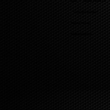
İade
Gizlilik Politikası
-
-
Satış Sözleşmesi
-
Banka Hesap
Numaralarımız