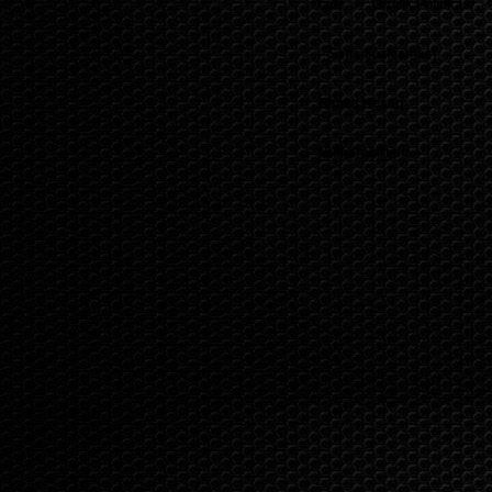
İade
Gizlilik Politikası
-
-
Satış Sözleşmesi
-
Banka Hesap
Numaralarımız