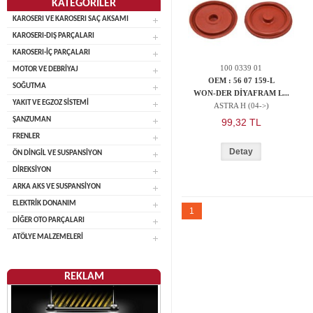
KATEGORİLER
KAROSERI VE KAROSERI SAÇ AKSAMI
KAROSERI-DIŞ PARÇALARI
KAROSERI-İÇ PARÇALARI
100 0339 01
MOTOR VE DEBRİYAJ
OEM : 56 07 159-L
SOĞUTMA
WON-DER DİYAFRAM L...
YAKIT VE EGZOZ SİSTEMİ
ASTRA H (04->)
ŞANZUMAN
99,32 TL
FRENLER
Detay
ÖN DİNGİL VE SUSPANSİYON
DİREKSİYON
ARKA AKS VE SUSPANSİYON
ELEKTRİK DONANIM
1
DİĞER OTO PARÇALARI
ATÖLYE MALZEMELERİ
REKLAM