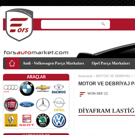
Audi - Volkswagen Parça Markaları
Opel Parça Markaları
»
»
Anasayfa
MOTOR VE DEBRİYAJ
ARAÇLAR
MOTOR VE DEBRİYAJ
Pa
WON-DER (1)
DİYAFRAM LASTİĞ